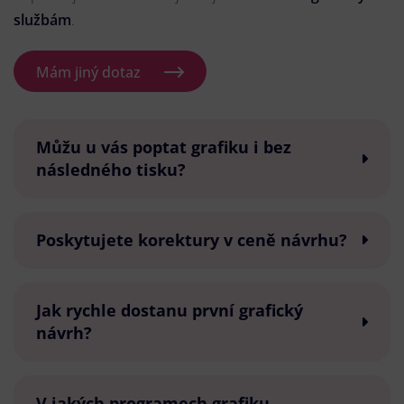
službám
.
Mám jiný dotaz
Můžu u vás poptat grafiku i bez
následného tisku?
Poskytujete korektury v ceně návrhu?
Jak rychle dostanu první grafický
návrh?
V jakých programech grafiku