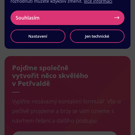
rozhodnutí můžete kdykoliv změnit.
Více informací
Souhlasím
Nastavení
Jen technické
Načíst další
Pojďme společně
vytvořit něco skvělého
v Petřvaldě
Vyplňte nezávazný kontaktní formulář. Vše si
pečlivě projdeme a brzy se vám ozveme s
návrhem řešení a dalšího postupu.