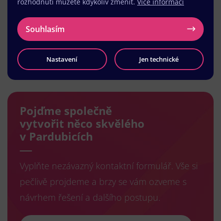
rozhodnutí můžete kdykoliv změnit.
Více informací
Souhlasím
Nastavení
Jen technické
Načíst další
Pojďme společně
vytvořit něco skvělého
v Pardubicích
Vyplňte nezávazný kontaktní formulář. Vše si
pečlivě projdeme a brzy se vám ozveme s
návrhem řešení a dalšího postupu.