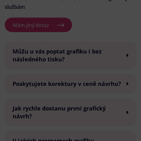
službám
.
Mám jiný dotaz
Můžu u vás poptat grafiku i bez
následného tisku?
Poskytujete korektury v ceně návrhu?
Jak rychle dostanu první grafický
návrh?
V jakých programech grafiku