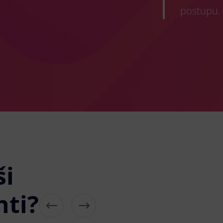
postupu.
ši
nti?