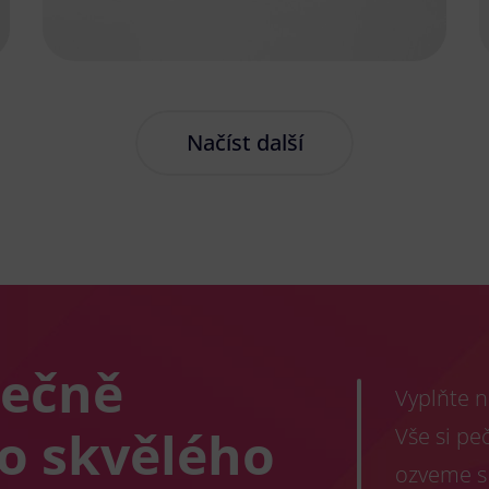
Načíst další
lečně
Vyplňte n
co skvělého
Vše si pe
ozveme s