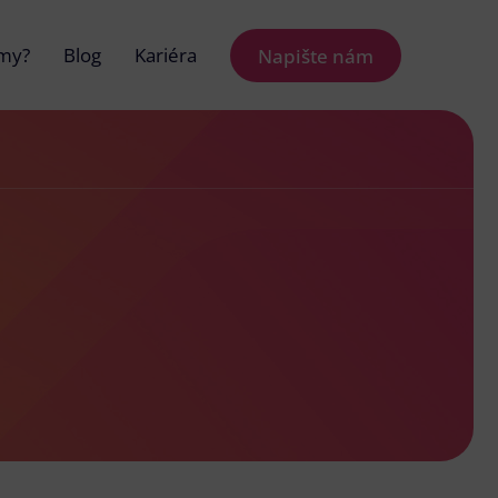
 my?
Blog
Kariéra
Napište nám