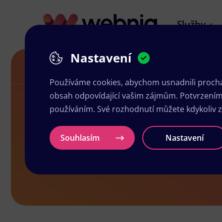
Služby
Nastavení
Grafika a tisk Osek
Používáme cookies, abychom usnadnili prochá
obsah odpovídající vašim zájmům. Potvrzením n
používáním. Své rozhodnutí můžete kdykoliv 
Grafika a ti
Souhlasím
Nastavení