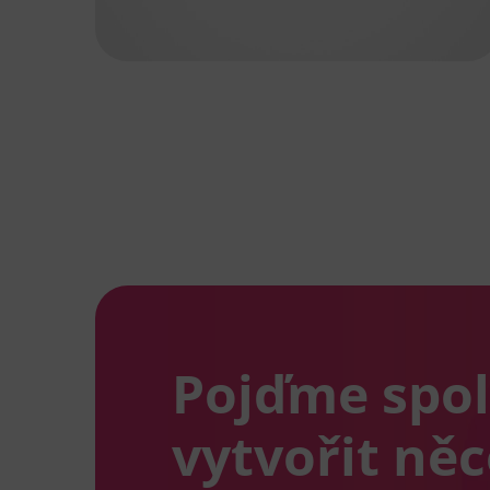
Pojďme spo
vytvořit ně