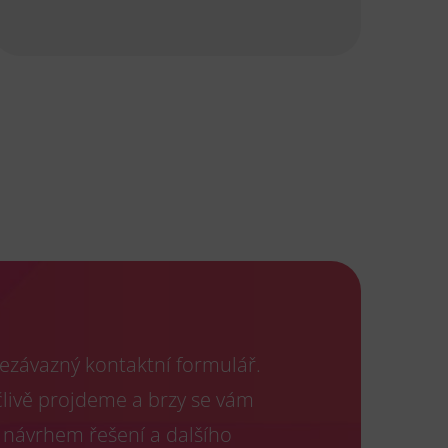
ezávazný kontaktní formulář.
člivě projdeme a brzy se vám
 návrhem řešení a dalšího