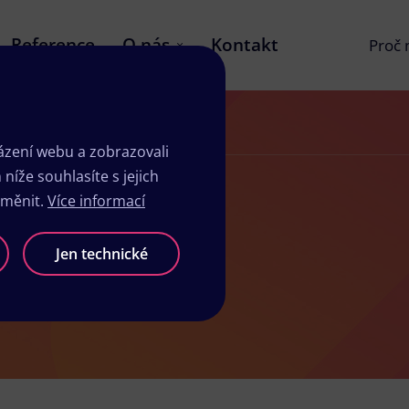
Reference
O nás
Kontakt
Proč
zení webu a zobrazovali
íže souhlasíte s jejich
změnit.
Více informací
sk Osek
Jen technické