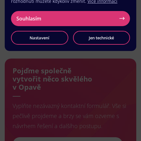
rozhodnutí můžete kdykoliv změnit.
Více informací
Souhlasím
Nastavení
Jen technické
Načíst další
Pojďme společně
vytvořit něco skvělého
v Opavě
Vyplňte nezávazný kontaktní formulář. Vše si
pečlivě projdeme a brzy se vám ozveme s
návrhem řešení a dalšího postupu.