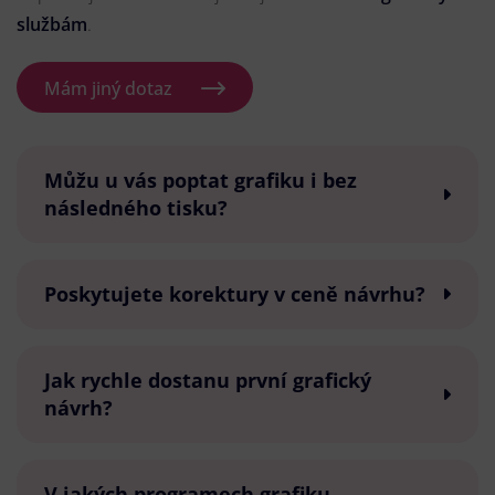
službám
.
Mám jiný dotaz
Můžu u vás poptat grafiku i bez
následného tisku?
Poskytujete korektury v ceně návrhu?
Jak rychle dostanu první grafický
návrh?
V jakých programech grafiku