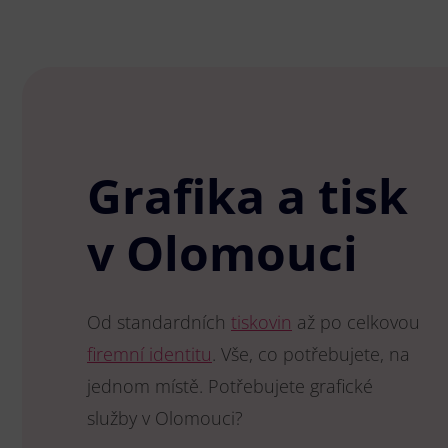
Grafika a tisk
v Olomouci
Od standardních
tiskovin
až po celkovou
firemní identitu
. Vše, co potřebujete, na
jednom místě. Potřebujete grafické
služby v Olomouci?