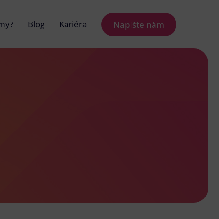
 my?
Blog
Kariéra
Napište nám