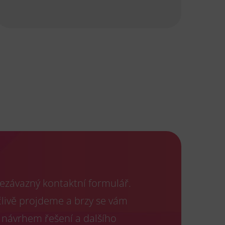
ezávazný kontaktní formulář.
člivě projdeme a brzy se vám
 návrhem řešení a dalšího