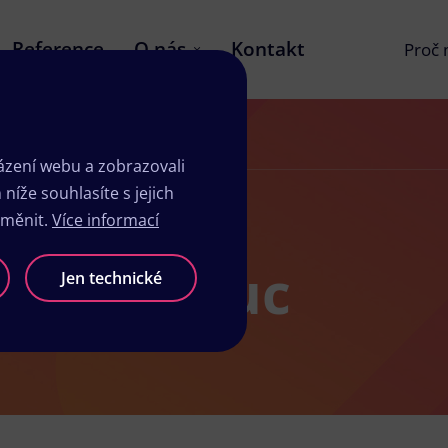
Reference
O nás
Kontakt
Proč
zení webu a zobrazovali
íže souhlasíte s jejich
změnit.
Více informací
sk Olomouc
Jen technické