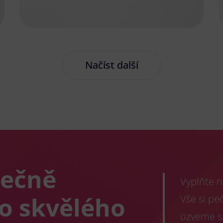
Načíst další
lečně
Vyplňte n
co skvělého
Vše si pe
ozveme s