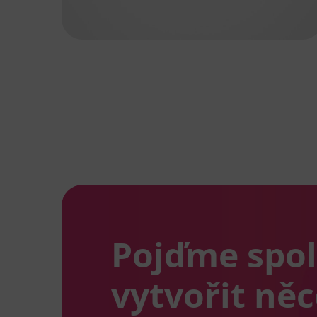
Pojďme spo
vytvořit ně