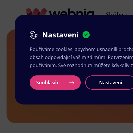
Služby
Nastavení
Grafika a tisk Olomouc
Používáme cookies, abychom usnadnili prochá
obsah odpovídající vašim zájmům. Potvrzením n
používáním. Své rozhodnutí můžete kdykoliv 
Grafika a ti
Souhlasím
Nastavení