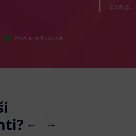
postupu.
Právě jsme k dispozici.
ši
nti?