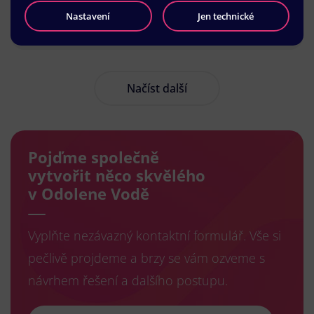
Nastavení
Jen technické
Načíst další
Pojďme společně
vytvořit něco skvělého
v Odolene Vodě
Vyplňte nezávazný kontaktní formulář. Vše si
pečlivě projdeme a brzy se vám ozveme s
návrhem řešení a dalšího postupu.