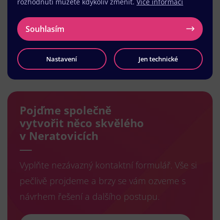
rozhodnutí můžete kdykoliv změnit.
Více informací
Souhlasím
Nastavení
Jen technické
Načíst další
Pojďme společně
vytvořit něco skvělého
v Neratovicích
Vyplňte nezávazný kontaktní formulář. Vše si
pečlivě projdeme a brzy se vám ozveme s
návrhem řešení a dalšího postupu.