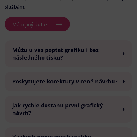
službám
.
Mám jiný dotaz
Můžu u vás poptat grafiku i bez
následného tisku?
Poskytujete korektury v ceně návrhu?
Jak rychle dostanu první grafický
návrh?
V jakých programech grafiku