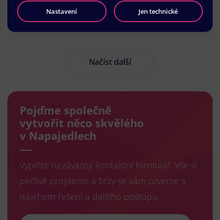
Nastavení
Jen technické
Načíst další
Pojďme společně
vytvořit něco skvělého
v Napajedlech
Vyplňte nezávazný kontaktní formulář. Vše si
pečlivě projdeme a brzy se vám ozveme s
návrhem řešení a dalšího postupu.