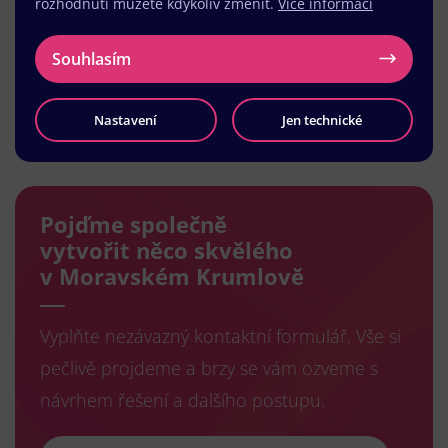
rozhodnutí můžete kdykoliv změnit.
Více informací
Souhlasím
Nastavení
Jen technické
Načíst další
Pojďme společně
vytvořit něco skvělého
v Moravském Krumlově
Vyplňte nezávazný kontaktní formulář. Vše si
pečlivě projdeme a brzy se vám ozveme s
návrhem řešení a dalšího postupu.