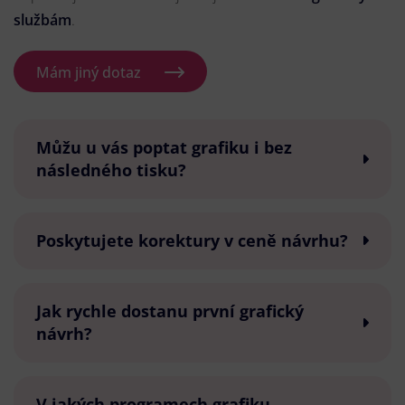
službám
.
Mám jiný dotaz
Můžu u vás poptat grafiku i bez
následného tisku?
Poskytujete korektury v ceně návrhu?
Jak rychle dostanu první grafický
návrh?
V jakých programech grafiku