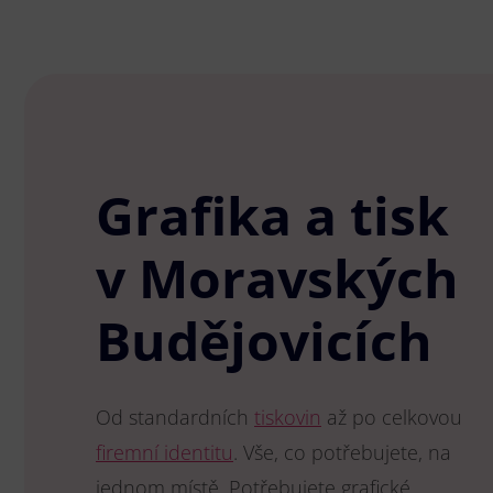
Grafika a tisk
v Moravských
Budějovicích
Od standardních
tiskovin
až po celkovou
firemní identitu
. Vše, co potřebujete, na
jednom místě. Potřebujete grafické