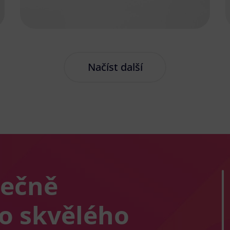
Načíst další
lečně
co skvělého