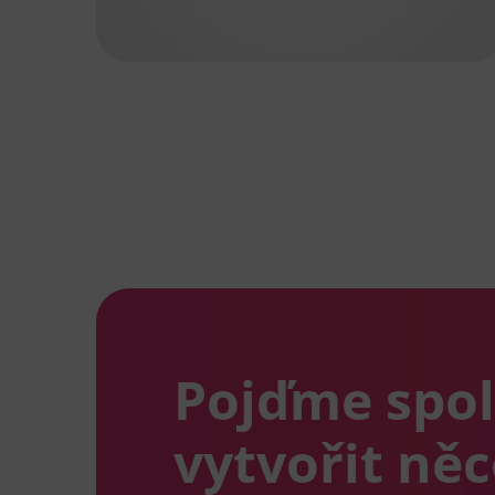
Pojďme spo
vytvořit ně