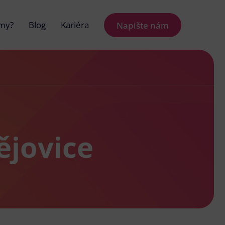
 my?
Blog
Kariéra
Napište nám
ějovice