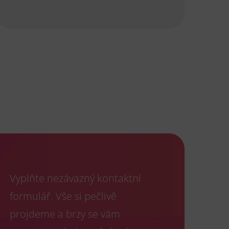
Vyplňte nezávazný kontaktní
formulář. Vše si pečlivě
projdeme a brzy se vám