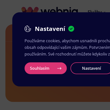
Služby
Nastavení
Grafika a tisk Moravské Budějovice
Používáme cookies, abychom usnadnili prochá
obsah odpovídající vašim zájmům. Potvrzením n
používáním. Své rozhodnutí můžete kdykoliv 
Grafika a ti
Souhlasím
Nastavení