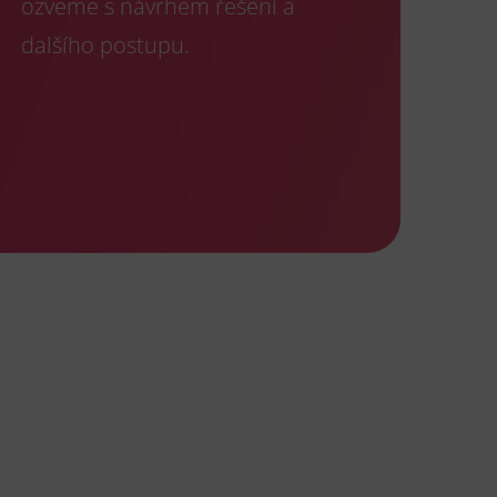
ozveme s návrhem řešení a
dalšího postupu.