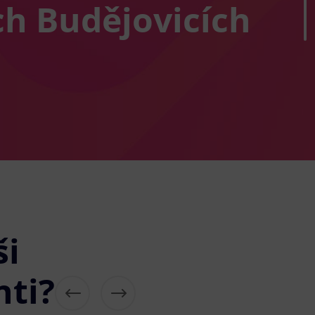
h Budějovicích
ši
nti?