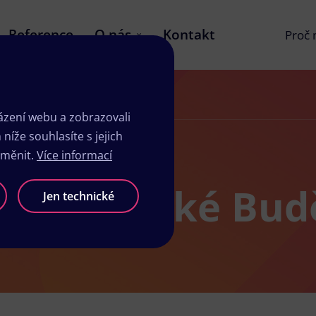
Reference
O nás
Kontakt
Proč
zení webu a zobrazovali
íže souhlasíte s jejich
změnit.
Více informací
sk Moravské Bud
Jen technické