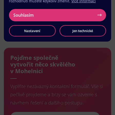
rozhodnutí můžete kdykoliv změnit.
Více informací
Souhlasím
Nastavení
Jen technické
Načíst další
Pojďme společně
vytvořit něco skvělého
v Mohelnici
Vyplňte nezávazný kontaktní formulář. Vše si
pečlivě projdeme a brzy se vám ozveme s
návrhem řešení a dalšího postupu.