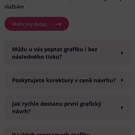
službám
.
Mám jiný dotaz
Můžu u vás poptat grafiku i bez
následného tisku?
Poskytujete korektury v ceně návrhu?
Jak rychle dostanu první grafický
návrh?
V jakých programech grafiku