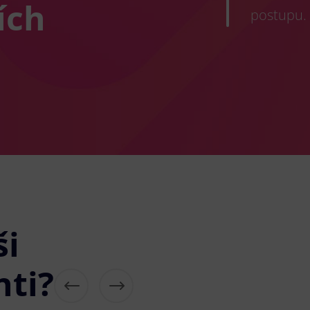
ích
postupu.
ši
nti?