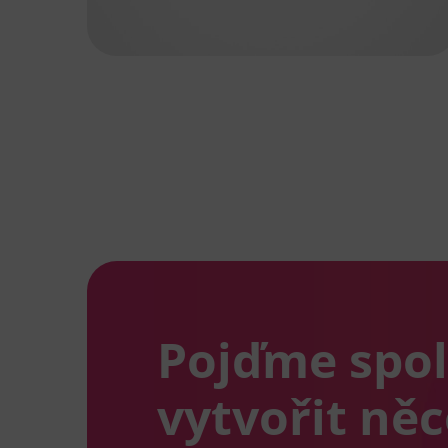
Pojďme spo
vytvořit ně