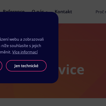
Reference
O nás
Kontakt
Proč
zení webu a zobrazovali
íže souhlasíte s jejich
změnit.
Více informací
sk Mnichovice
Jen technické