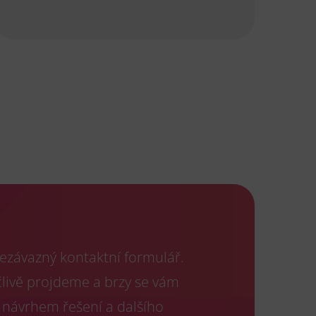
ezávazný kontaktní formulář.
člivě projdeme a brzy se vám
 návrhem řešení a dalšího