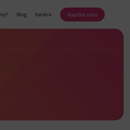
 my?
Blog
Kariéra
Napište nám