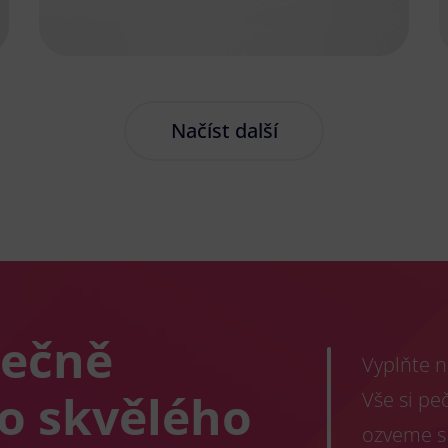
Načíst další
lečně
Vyplňte n
co skvělého
Vše si pe
ozveme s