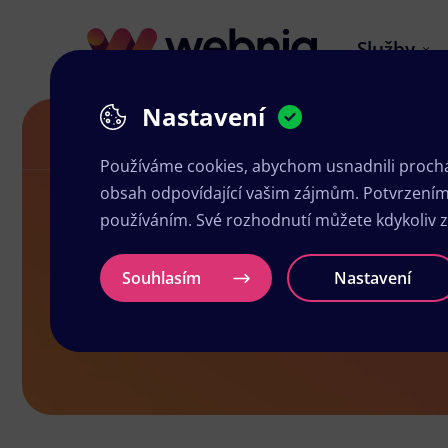
Služby
Nastavení
Grafika a tisk Mnichovice
Používáme cookies, abychom usnadnili prochá
obsah odpovídající vašim zájmům. Potvrzením n
používáním. Své rozhodnutí můžete kdykoliv 
Grafika a ti
Souhlasím
Nastavení