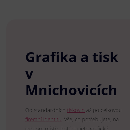
Grafika a tisk
v
Mnichovicích
Od standardních
tiskovin
až po celkovou
firemní identitu
. Vše, co potřebujete, na
jednom místě. Potřebujete grafické