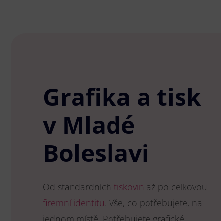
Grafika a tisk
v Mladé
Boleslavi
Od standardních
tiskovin
až po celkovou
firemní identitu
. Vše, co potřebujete, na
jednom místě. Potřebujete grafické