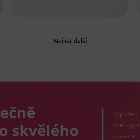
Načíst další
lečně
Vyplňte n
co skvělého
Vše si pe
ozveme s