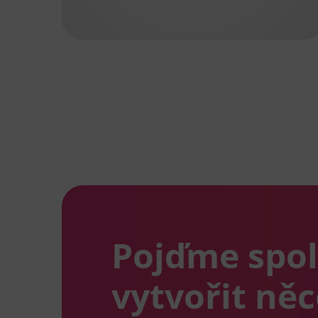
Pojďme spo
vytvořit ně