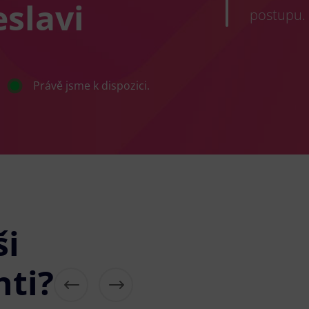
eslavi
postupu.
Právě jsme k dispozici.
ši
nti?