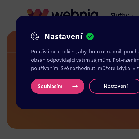
Služby
Nastavení
Grafika a tisk Mladá Boleslav
Používáme cookies, abychom usnadnili prochá
obsah odpovídající vašim zájmům. Potvrzením n
používáním. Své rozhodnutí můžete kdykoliv 
Grafika a ti
Souhlasím
Nastavení