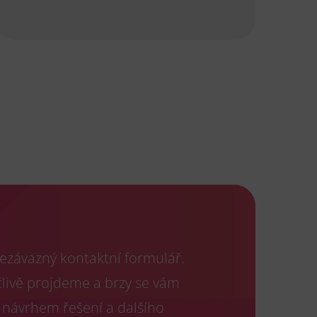
ezávazný kontaktní formulář.
člivě projdeme a brzy se vám
 návrhem řešení a dalšího