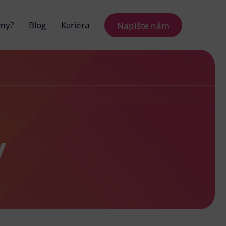
 my?
Blog
Kariéra
Napište nám
v