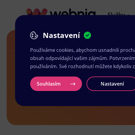
Služby
Nastavení
Grafika a tisk Mirošov
Používáme cookies, abychom usnadnili prochá
obsah odpovídající vašim zájmům. Potvrzením n
používáním. Své rozhodnutí můžete kdykoliv 
Grafika a ti
Souhlasím
Nastavení