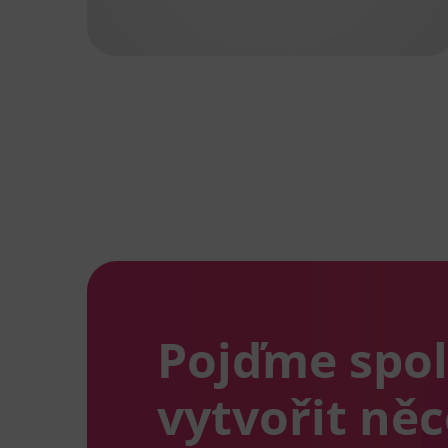
Pojďme spo
vytvořit ně