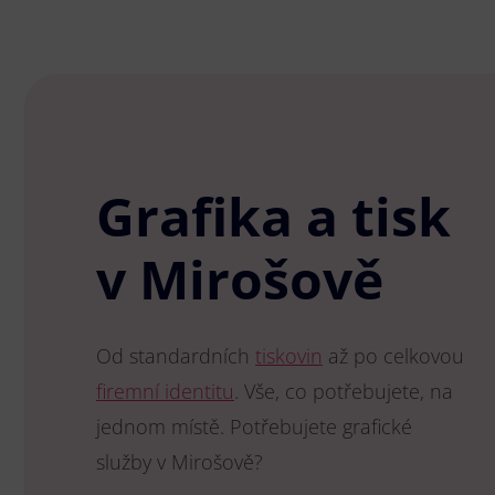
Grafika a tisk
v Mirošově
Od standardních
tiskovin
až po celkovou
firemní identitu
. Vše, co potřebujete, na
jednom místě. Potřebujete grafické
služby v Mirošově?