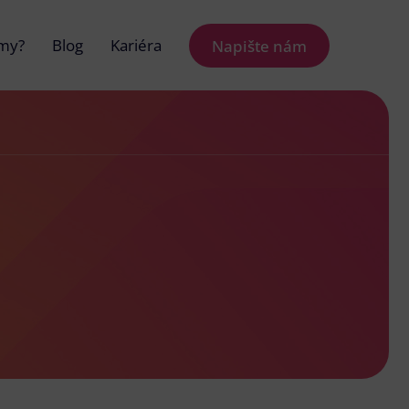
 my?
Blog
Kariéra
Napište nám