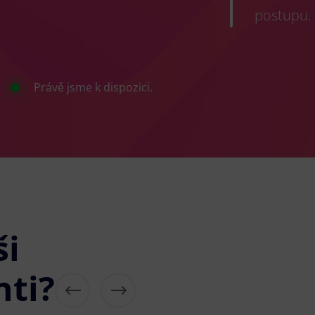
postupu.
Právě jsme k dispozici.
ši
nti?