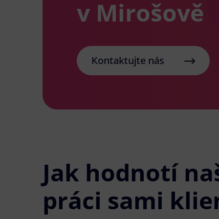
v Mirošově
Kontaktujte nás
Jak hodnotí na
práci sami klie