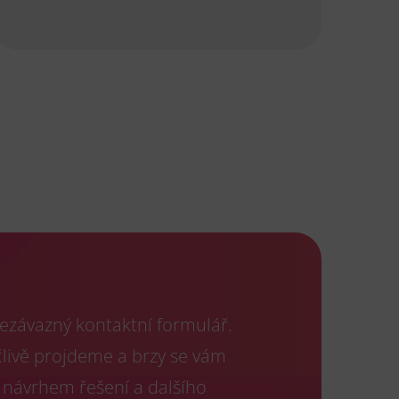
ezávazný kontaktní formulář.
člivě projdeme a brzy se vám
 návrhem řešení a dalšího