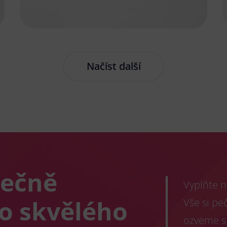
Načíst další
lečně
Vyplňte n
co skvělého
Vše si pe
ozveme s