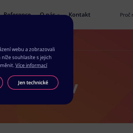
Reference
O nás
Kontakt
Proč
zení webu a zobrazovali
íže souhlasíte s jejich
změnit.
Více informací
sk Mirošov
Jen technické