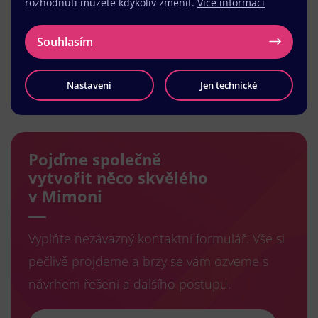
rozhodnutí můžete kdykoliv změnit.
Více informací
Souhlasím
Nastavení
Jen technické
Načíst další
Pojďme společně
vytvořit něco skvělého
v Mimoni
Vyplňte nezávazný kontaktní formulář. Vše si
pečlivě projdeme a brzy se vám ozveme s
návrhem řešení a dalšího postupu.