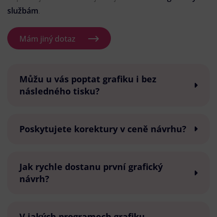
službám
.
Mám jiný dotaz
Můžu u vás poptat grafiku i bez
následného tisku?
Poskytujete korektury v ceně návrhu?
Jak rychle dostanu první grafický
návrh?
V jakých programech grafiku