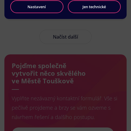
Nastavení
Jen technické
Načíst další
Pojďme společně
vytvořit něco skvělého
ve Městě Touškově
Vyplňte nezávazný kontaktní formulář. Vše si
pečlivě projdeme a brzy se vám ozveme s
návrhem řešení a dalšího postupu.