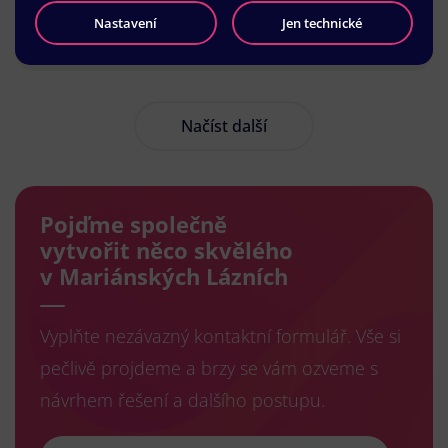
Nastavení
Jen technické
Načíst další
Pojďme společně
vytvořit něco skvělého
v Mariánských Lázních
Vyplňte nezávazný kontaktní formulář. Vše si
pečlivě projdeme a brzy se vám ozveme s
návrhem řešení a dalšího postupu.