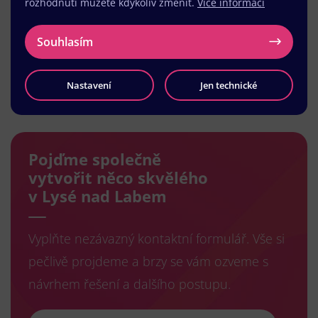
rozhodnutí můžete kdykoliv změnit.
Více informací
Souhlasím
Nastavení
Jen technické
Načíst další
Pojďme společně
vytvořit něco skvělého
v Lysé nad Labem
Vyplňte nezávazný kontaktní formulář. Vše si
pečlivě projdeme a brzy se vám ozveme s
návrhem řešení a dalšího postupu.