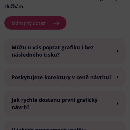
službám
.
Mám jiný dotaz
Můžu u vás poptat grafiku i bez
následného tisku?
Poskytujete korektury v ceně návrhu?
Jak rychle dostanu první grafický
návrh?
V jakých programech grafiku