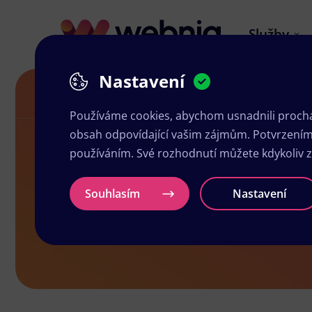
Služby
Nastavení
Grafika a tisk Lipník nad Bečvou
Používáme cookies, abychom usnadnili prochá
obsah odpovídající vašim zájmům. Potvrzením n
používáním. Své rozhodnutí můžete kdykoliv 
Grafika a ti
Souhlasím
Nastavení