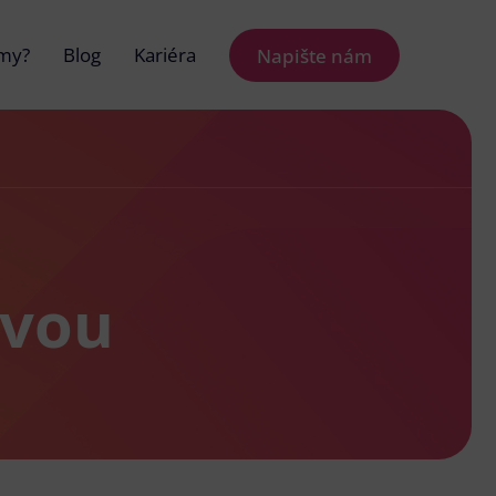
 my?
Blog
Kariéra
Napište nám
čvou