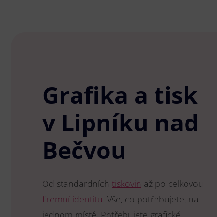
Grafika a tisk
v Lipníku nad
Bečvou
Od standardních
tiskovin
až po celkovou
firemní identitu
. Vše, co potřebujete, na
jednom místě. Potřebujete grafické