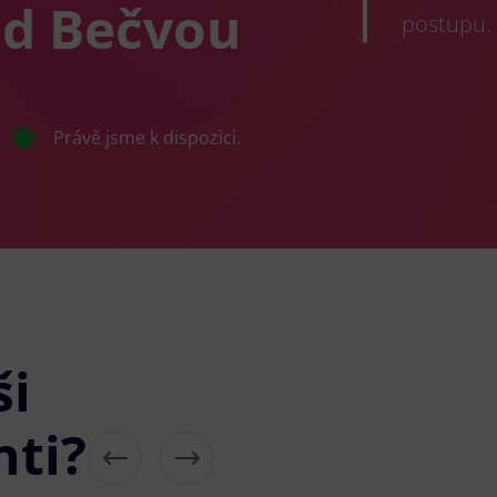
ad Bečvou
postupu.
Právě jsme k dispozici.
ši
nti?