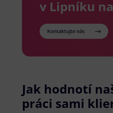
v Lipníku n
Kontaktujte nás
Jak hodnotí na
práci sami klie