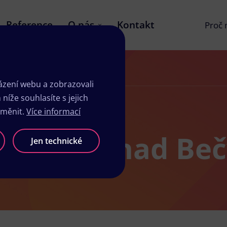
Reference
O nás
Kontakt
Proč
zení webu a zobrazovali
íže souhlasíte s jejich
změnit.
Více informací
sk Lipník nad Be
Jen technické