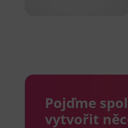
Pojďme spo
vytvořit ně