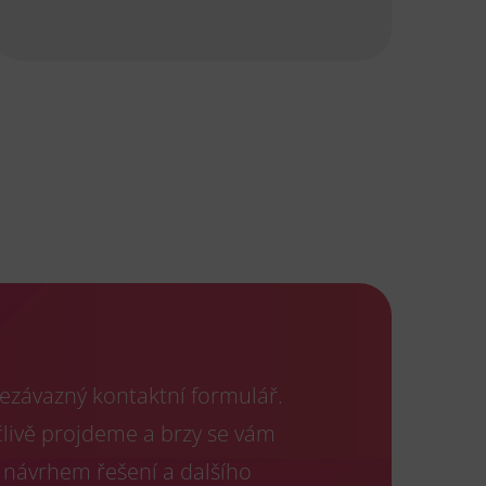
ezávazný kontaktní formulář.
člivě projdeme a brzy se vám
 návrhem řešení a dalšího