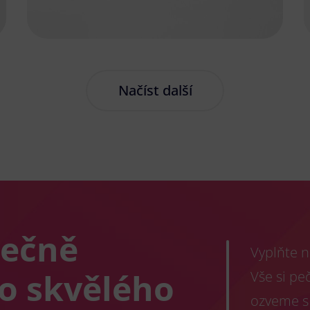
Načíst další
lečně
Vyplňte n
co skvělého
Vše si pe
ozveme s