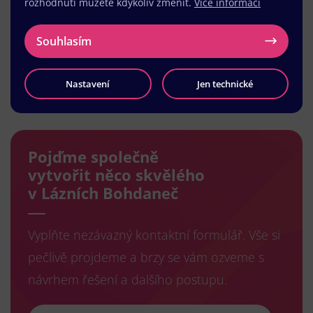
rozhodnutí můžete kdykoliv změnit.
Více informací
Souhlasím
Nastavení
Jen technické
Načíst další
Pojďme společně
vytvořit něco skvělého
v Lázních Bohdaneč
Vyplňte nezávazný kontaktní formulář. Vše si
pečlivě projdeme a brzy se vám ozveme s
návrhem řešení a dalšího postupu.