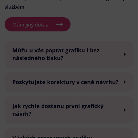
službám
.
Mám jiný dotaz
Můžu u vás poptat grafiku i bez
následného tisku?
Poskytujete korektury v ceně návrhu?
Jak rychle dostanu první grafický
návrh?
V jakých programech grafiku