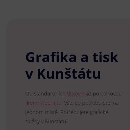
Grafika a tisk
v Kunštátu
Od standardních
tiskovin
až po celkovou
firemní identitu
. Vše, co potřebujete, na
jednom místě. Potřebujete grafické
služby v Kunštátu?