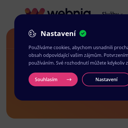
Služby
Nastavení
Grafika a tisk Kunštát
Používáme cookies, abychom usnadnili prochá
obsah odpovídající vašim zájmům. Potvrzením n
používáním. Své rozhodnutí můžete kdykoliv 
Grafika a ti
Souhlasím
Nastavení