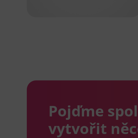
Pojďme spo
vytvořit ně