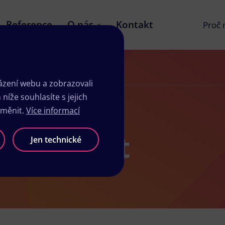
Reference
O nás
Kontakt
Proč
zení webu a zobrazovali
íže souhlasíte s jejich
změnit.
Více informací
sk Kunštát
Jen technické