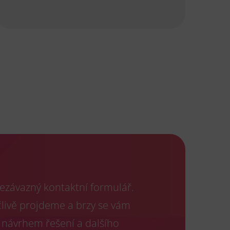
ezávazný kontaktní formulář.
člivě projdeme a brzy se vám
 návrhem řešení a dalšího