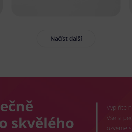
Načíst další
lečně
Vyplňte n
co skvělého
Vše si pe
ozveme s