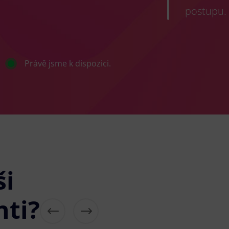
postupu.
Právě jsme k dispozici.
ši
nti?