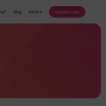
 my?
Blog
Kariéra
Napište nám