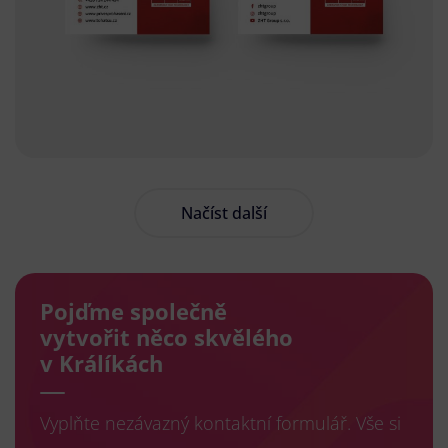
Načíst další
Pojďme společně
vytvořit něco skvělého
v Králíkách
Vyplňte nezávazný kontaktní formulář. Vše si