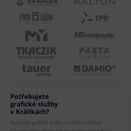
Potřebujete
grafické služby
v Králíkách?
Poptáváte grafické služby v Králíkách, firemní
tiskoviny nebo chcete jen nezávaznou konzultaci?