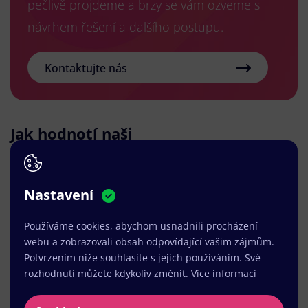
pečlivě projdeme a brzy se vám ozveme s
návrhem řešení a dalšího postupu.
Kontaktujte nás
Jak hodnotí naši
práci sami klienti?
Nastavení
Používáme cookies, abychom usnadnili procházení
Společnost WEBNIA s.r.o. jsem zvolil na základě
webu a zobrazovali obsah odpovídající vašim zájmům.
referencí a jimi realizovaného webu, který se mi
Potvrzením níže souhlasíte s jejich používáním. Své
rozhodnutí můžete kdykoliv změnit.
Více informací
konstrukčně libíl. Návrh webu a spolupráce
probíhala naprosto perfektně. Realizace byla