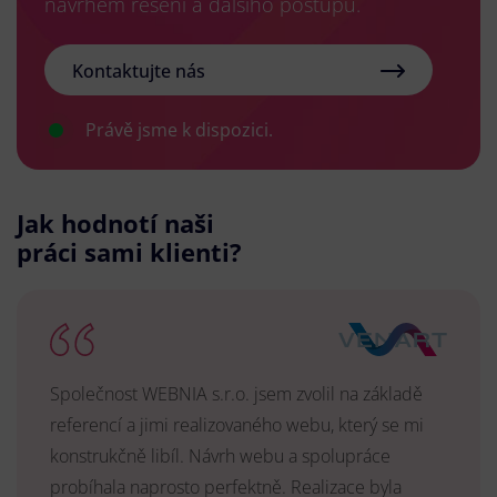
návrhem řešení a dalšího postupu.
Kontaktujte nás
Právě jsme k dispozici.
Jak hodnotí naši
práci sami klienti?
Společnost WEBNIA s.r.o. jsem zvolil na základě
referencí a jimi realizovaného webu, který se mi
konstrukčně libíl. Návrh webu a spolupráce
probíhala naprosto perfektně. Realizace byla