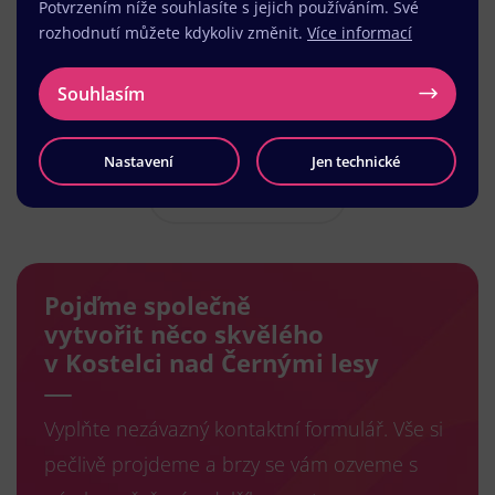
Potvrzením níže souhlasíte s jejich používáním. Své
rozhodnutí můžete kdykoliv změnit.
Více informací
Souhlasím
Nastavení
Jen technické
Načíst další
Pojďme společně
vytvořit něco skvělého
v Kostelci nad Černými lesy
Vyplňte nezávazný kontaktní formulář. Vše si
pečlivě projdeme a brzy se vám ozveme s