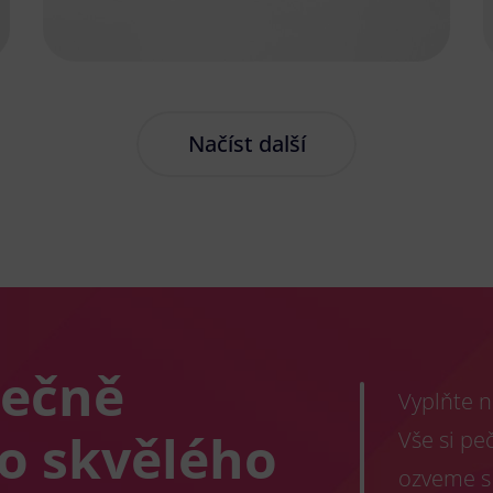
Načíst další
lečně
Vyplňte n
co skvělého
Vše si pe
ozveme s