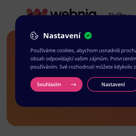
Služby
Nastavení
Grafika a tisk Kojetín
Používáme cookies, abychom usnadnili prochá
obsah odpovídající vašim zájmům. Potvrzením n
používáním. Své rozhodnutí můžete kdykoliv 
Grafika a tis
Souhlasím
Nastavení