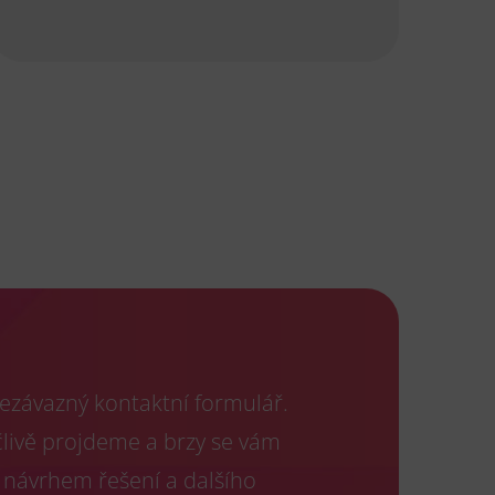
ezávazný kontaktní formulář.
člivě projdeme a brzy se vám
 návrhem řešení a dalšího