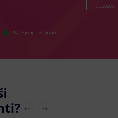
postupu.
Právě jsme k dispozici.
ši
nti?