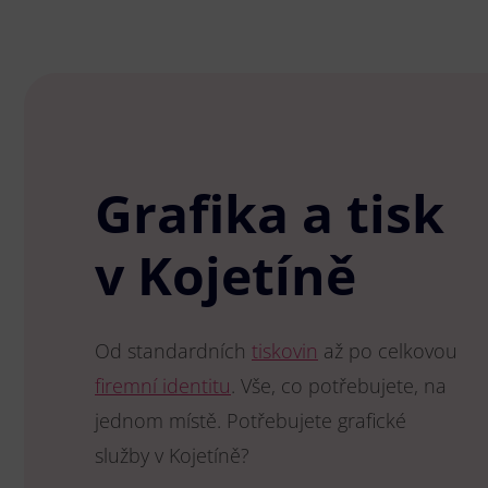
Grafika a tisk
v Kojetíně
Od standardních
tiskovin
až po celkovou
firemní identitu
. Vše, co potřebujete, na
jednom místě. Potřebujete grafické
služby v Kojetíně?