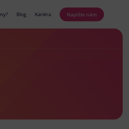
 my?
Blog
Kariéra
Napište nám