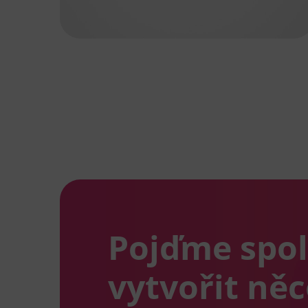
Pojďme spo
vytvořit ně