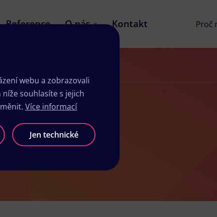
Reference
O nás
Kontakt
Proč
zení webu a zobrazovali
íže souhlasíte s jejich
změnit.
Více informací
k Kojetín
Jen technické