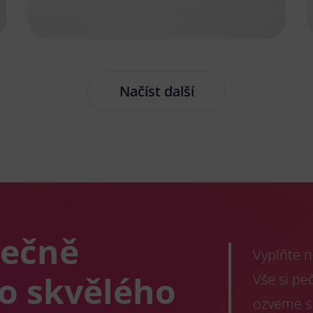
Načíst další
lečně
Vyplňte n
co skvělého
Vše si pe
ozveme s