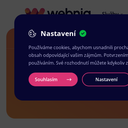
Služby
Nastavení
Grafika a tisk Klimkovice
Používáme cookies, abychom usnadnili prochá
obsah odpovídající vašim zájmům. Potvrzením n
používáním. Své rozhodnutí můžete kdykoliv 
Grafika a ti
Souhlasím
Nastavení