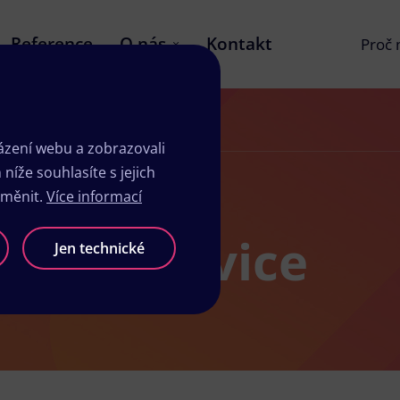
Reference
O nás
Kontakt
Proč
zení webu a zobrazovali
íže souhlasíte s jejich
změnit.
Více informací
sk Klimkovice
Jen technické