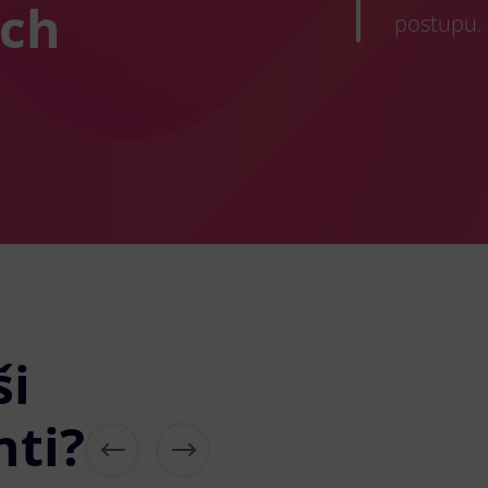
ích
postupu.
ši
nti?