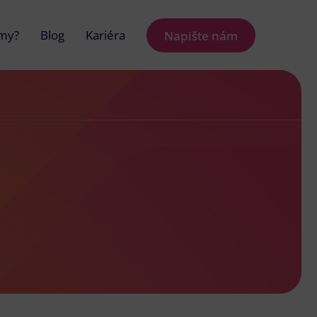
 my?
Blog
Kariéra
Napište nám