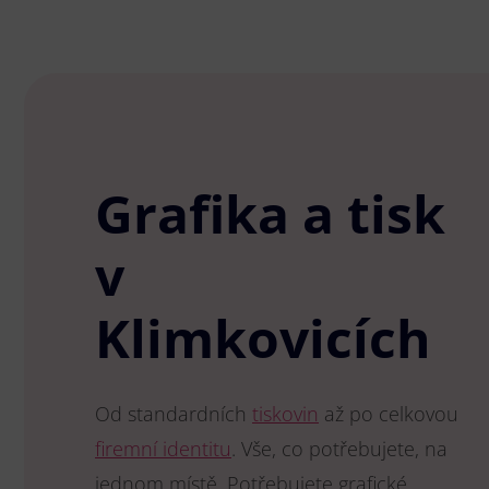
Grafika a tisk
v
Klimkovicích
Od standardních
tiskovin
až po celkovou
firemní identitu
. Vše, co potřebujete, na
jednom místě. Potřebujete grafické