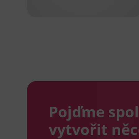
Pojďme spo
vytvořit ně