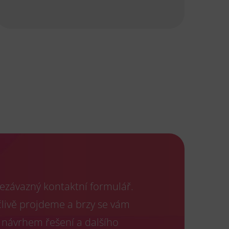
ezávazný kontaktní formulář.
člivě projdeme a brzy se vám
 návrhem řešení a dalšího