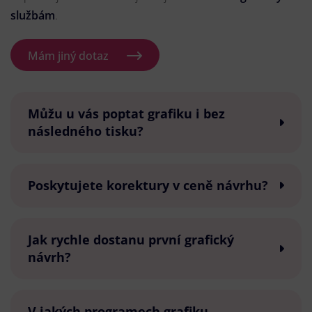
službám
.
Mám jiný dotaz
Můžu u vás poptat grafiku i bez
následného tisku?
Poskytujete korektury v ceně návrhu?
Jak rychle dostanu první grafický
návrh?
V jakých programech grafiku