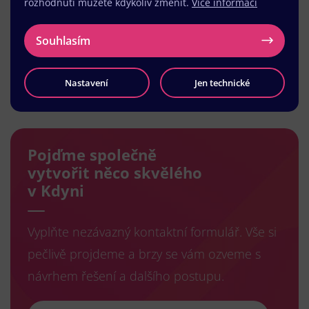
rozhodnutí můžete kdykoliv změnit.
Více informací
Souhlasím
Nastavení
Jen technické
Načíst další
Pojďme společně
vytvořit něco skvělého
v Kdyni
Vyplňte nezávazný kontaktní formulář. Vše si
pečlivě projdeme a brzy se vám ozveme s
návrhem řešení a dalšího postupu.