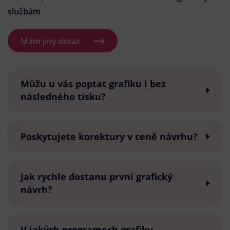
službám
.
Mám jiný dotaz
Můžu u vás poptat grafiku i bez
následného tisku?
Poskytujete korektury v ceně návrhu?
Jak rychle dostanu první grafický
návrh?
V jakých programech grafiku