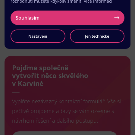
rozhodnutí můžete kdykoliv změnit.
Více informací
Souhlasím
Nastavení
Jen technické
Načíst další
Pojďme společně
vytvořit něco skvělého
v Karviné
Vyplňte nezávazný kontaktní formulář. Vše si
pečlivě projdeme a brzy se vám ozveme s
návrhem řešení a dalšího postupu.