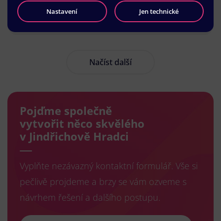
Nastavení
Jen technické
Načíst další
Pojďme společně
vytvořit něco skvělého
v Jindřichově Hradci
Vyplňte nezávazný kontaktní formulář. Vše si
pečlivě projdeme a brzy se vám ozveme s
návrhem řešení a dalšího postupu.