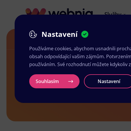
Služby
Nastavení
Grafika a tisk Jílové
Používáme cookies, abychom usnadnili prochá
obsah odpovídající vašim zájmům. Potvrzením n
používáním. Své rozhodnutí můžete kdykoliv 
Grafika a tis
Souhlasím
Nastavení