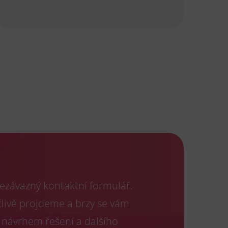
ezávazný kontaktní formulář.
člivě projdeme a brzy se vám
 návrhem řešení a dalšího