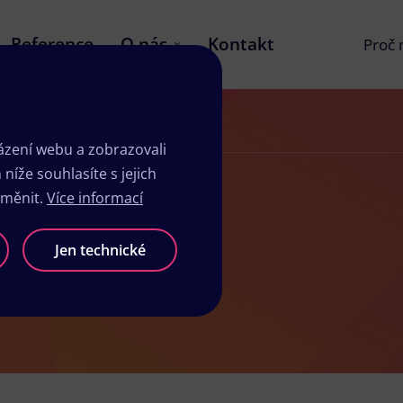
Reference
O nás
Kontakt
Proč
zení webu a zobrazovali
íže souhlasíte s jejich
změnit.
Více informací
k Jílové
Jen technické