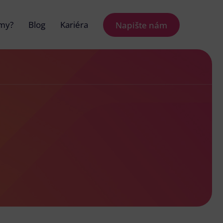
 my?
Blog
Kariéra
Napište nám