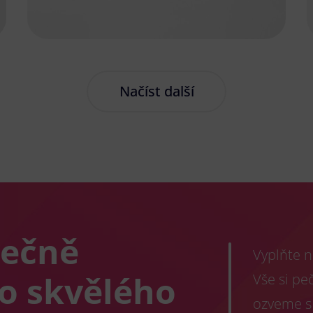
Načíst další
lečně
Vyplňte n
co skvělého
Vše si pe
ozveme s