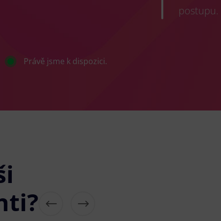
postupu.
Právě jsme k dispozici.
ši
nti?