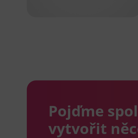
Pojďme spo
vytvořit ně