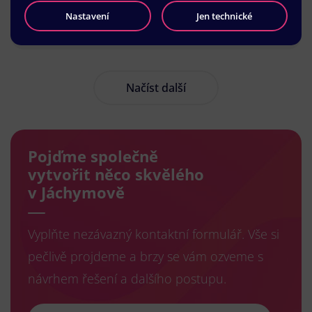
Nastavení
Jen technické
Načíst další
Pojďme společně
vytvořit něco skvělého
v Jáchymově
Vyplňte nezávazný kontaktní formulář. Vše si
pečlivě projdeme a brzy se vám ozveme s
návrhem řešení a dalšího postupu.