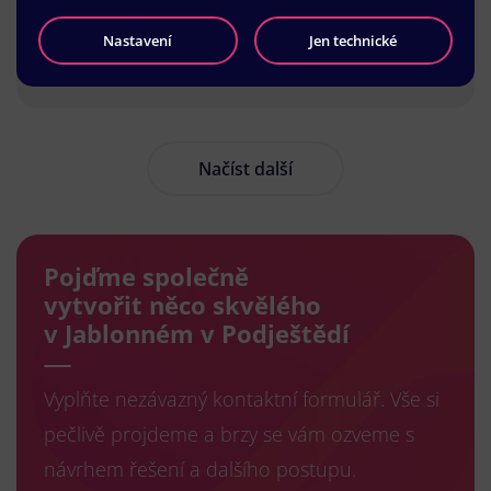
Nastavení
Jen technické
Načíst další
Pojďme společně
vytvořit něco skvělého
v Jablonném v Podještědí
Vyplňte nezávazný kontaktní formulář. Vše si
pečlivě projdeme a brzy se vám ozveme s
návrhem řešení a dalšího postupu.