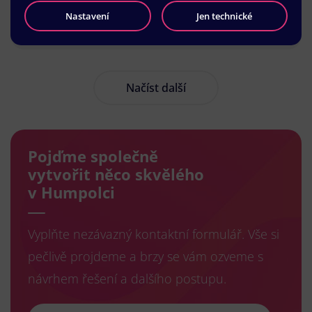
Nastavení
Jen technické
Načíst další
Pojďme společně
vytvořit něco skvělého
v Humpolci
Vyplňte nezávazný kontaktní formulář. Vše si
pečlivě projdeme a brzy se vám ozveme s
návrhem řešení a dalšího postupu.