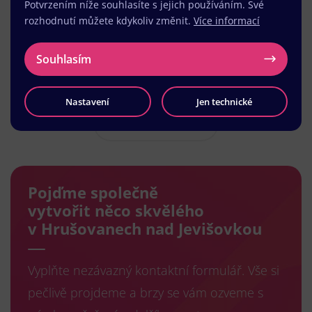
Potvrzením níže souhlasíte s jejich používáním. Své
rozhodnutí můžete kdykoliv změnit.
Více informací
Souhlasím
Nastavení
Jen technické
Načíst další
Pojďme společně
vytvořit něco skvělého
v Hrušovanech nad Jevišovkou
Vyplňte nezávazný kontaktní formulář. Vše si
pečlivě projdeme a brzy se vám ozveme s