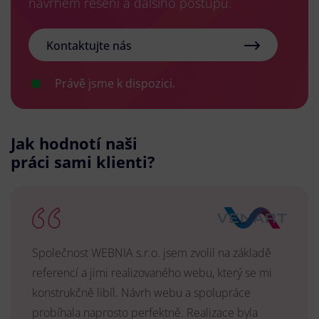
návrhem řešení a dalšího postupu.
Kontaktujte nás
Právě jsme k dispozici.
Jak hodnotí naši
práci sami klienti?
Společnost WEBNIA s.r.o. jsem zvolil na základě
referencí a jimi realizovaného webu, který se mi
konstrukčně libíl. Návrh webu a spolupráce
probíhala naprosto perfektně. Realizace byla