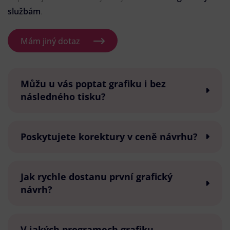
službám
.
Mám jiný dotaz
Můžu u vás poptat grafiku i bez
následného tisku?
Poskytujete korektury v ceně návrhu?
Jak rychle dostanu první grafický
návrh?
V jakých programech grafiku