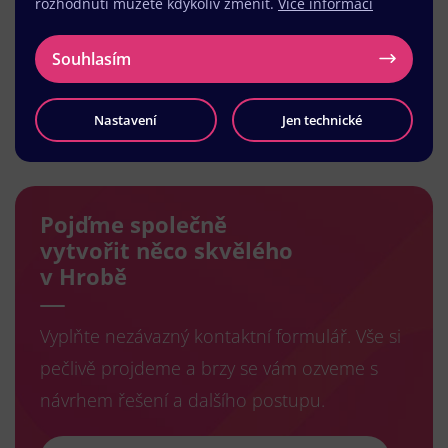
rozhodnutí můžete kdykoliv změnit.
Více informací
Souhlasím
Nastavení
Jen technické
Načíst další
Pojďme společně
vytvořit něco skvělého
v Hrobě
Vyplňte nezávazný kontaktní formulář. Vše si
pečlivě projdeme a brzy se vám ozveme s
návrhem řešení a dalšího postupu.