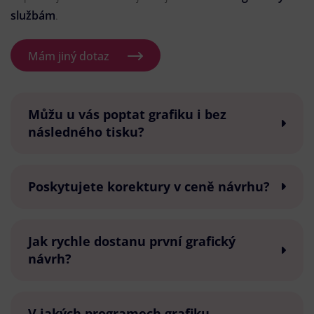
službám
.
Mám jiný dotaz
Můžu u vás poptat grafiku i bez
následného tisku?
Poskytujete korektury v ceně návrhu?
Jak rychle dostanu první grafický
návrh?
V jakých programech grafiku