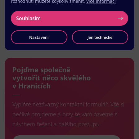
rozhodnutí můžete kdykoliv změnit.
Více informací
Souhlasím
Nastavení
Jen technické
Načíst další
Pojďme společně
vytvořit něco skvělého
v Hranicích
Vyplňte nezávazný kontaktní formulář. Vše si
pečlivě projdeme a brzy se vám ozveme s
návrhem řešení a dalšího postupu.