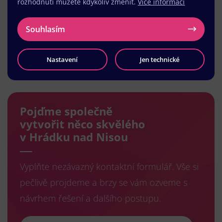
rozhodnutí můžete kdykoliv změnit.
Více informací
Souhlasím
Nastavení
Jen technické
Načíst další
Pojďme společně
vytvořit něco skvělého
v Hrádku nad Nisou
Vyplňte nezávazný kontaktní formulář. Vše si
pečlivě projdeme a brzy se vám ozveme s
návrhem řešení a dalšího postupu.