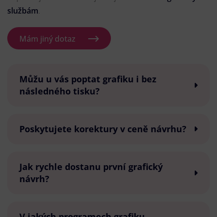
službám
.
Mám jiný dotaz
Můžu u vás poptat grafiku i bez
následného tisku?
Poskytujete korektury v ceně návrhu?
Jak rychle dostanu první grafický
návrh?
V jakých programech grafiku