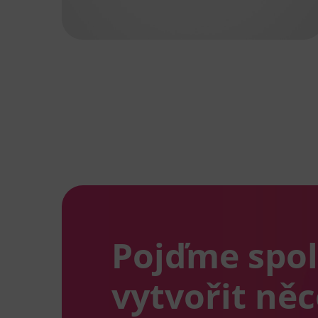
Pojďme spo
vytvořit ně