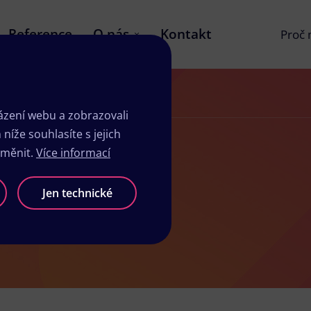
Reference
O nás
Kontakt
Proč
zení webu a zobrazovali
íže souhlasíte s jejich
změnit.
Více informací
sk Hrádek
Jen technické