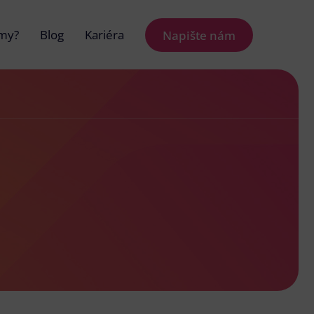
 my?
Blog
Kariéra
Napište nám