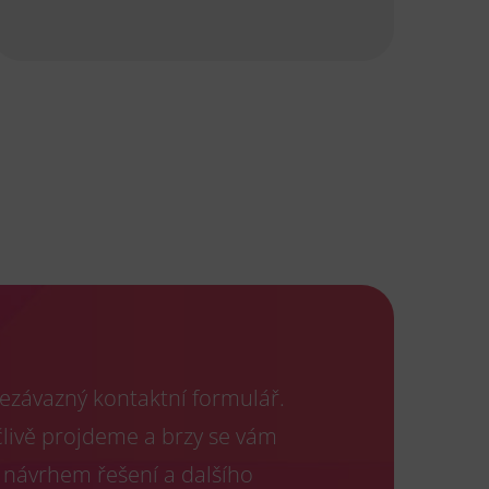
ezávazný kontaktní formulář.
člivě projdeme a brzy se vám
 návrhem řešení a dalšího