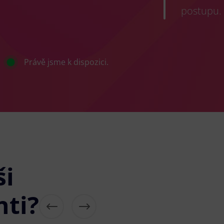
postupu.
Právě jsme k dispozici.
ši
nti?