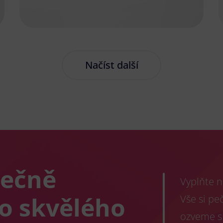
Načíst další
lečně
Vyplňte n
co skvělého
Vše si pe
ozveme s