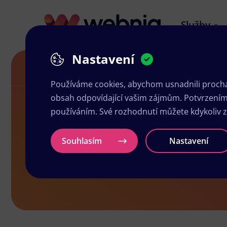
Služby
Nastavení
Grafika a tisk Hrádek
Používáme cookies, abychom usnadnili prochá
obsah odpovídající vašim zájmům. Potvrzením n
používáním. Své rozhodnutí můžete kdykoliv 
Grafika a ti
Souhlasím
Nastavení