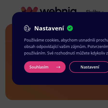
Služby
Nastavení
Grafika a tisk Hořice
Používáme cookies, abychom usnadnili prochá
obsah odpovídající vašim zájmům. Potvrzením n
používáním. Své rozhodnutí můžete kdykoliv 
Grafika a ti
Souhlasím
Nastavení