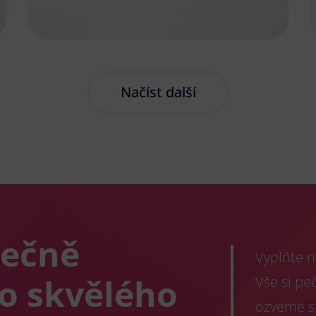
Načíst další
lečně
Vyplňte n
co skvělého
Vše si pe
ozveme s