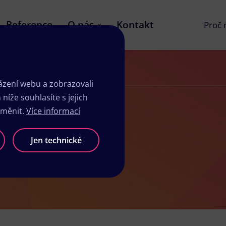
Reference
O nás
Kontakt
Proč
zení webu a zobrazovali
íže souhlasíte s jejich
změnit.
Více informací
sk Hořice
Jen technické