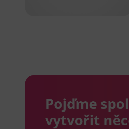
Pojďme spo
vytvořit ně