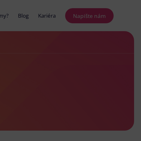
 my?
Blog
Kariéra
Napište nám