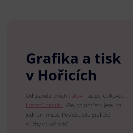
Grafika a tisk
v Hořicích
Od standardních
tiskovin
až po celkovou
firemní identitu
. Vše, co potřebujete, na
jednom místě. Potřebujete grafické
služby v Hořicích?