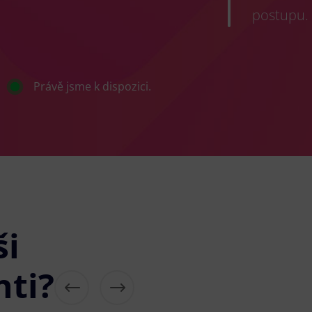
postupu.
Právě jsme k dispozici.
ši
nti?