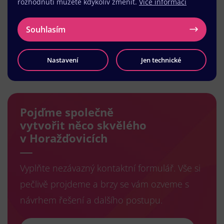
rozhodnutí můžete kdykoliv změnit.
Více informací
Souhlasím
Nastavení
Jen technické
Načíst další
Pojďme společně
vytvořit něco skvělého
v Horažďovicích
Vyplňte nezávazný kontaktní formulář. Vše si
pečlivě projdeme a brzy se vám ozveme s
návrhem řešení a dalšího postupu.