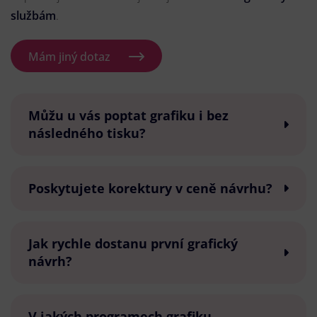
službám
.
Mám jiný dotaz
Můžu u vás poptat grafiku i bez
následného tisku?
Poskytujete korektury v ceně návrhu?
Jak rychle dostanu první grafický
návrh?
V jakých programech grafiku