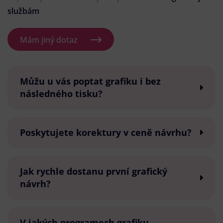
službám
.
Mám jiný dotaz
Můžu u vás poptat grafiku i bez
následného tisku?
Poskytujete korektury v ceně návrhu?
Jak rychle dostanu první grafický
návrh?
V jakých programech grafiku