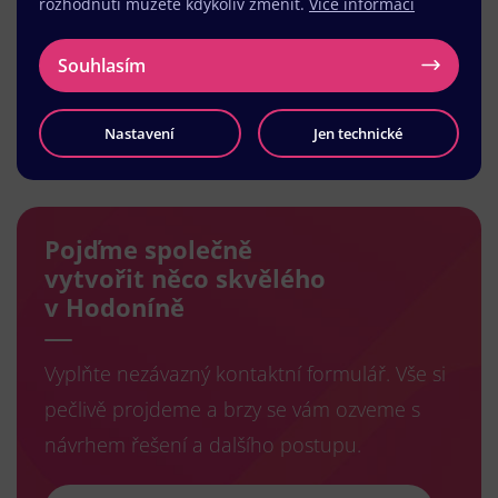
rozhodnutí můžete kdykoliv změnit.
Více informací
Souhlasím
Nastavení
Jen technické
Načíst další
Pojďme společně
vytvořit něco skvělého
v Hodoníně
Vyplňte nezávazný kontaktní formulář. Vše si
pečlivě projdeme a brzy se vám ozveme s
návrhem řešení a dalšího postupu.