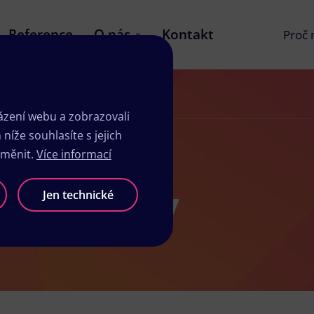
Reference
O nás
Kontakt
Proč
zení webu a zobrazovali
íže souhlasíte s jejich
změnit.
Více informací
sk Havířov
Jen technické