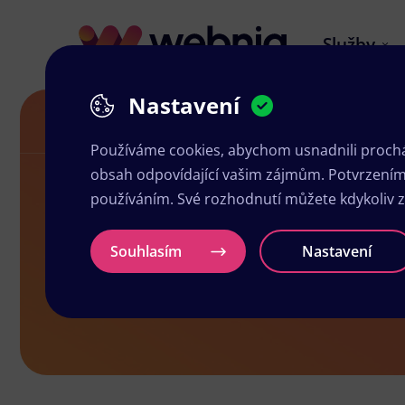
Služby
Nastavení
Grafika a tisk Havířov
Používáme cookies, abychom usnadnili prochá
obsah odpovídající vašim zájmům. Potvrzením n
používáním. Své rozhodnutí můžete kdykoliv 
Grafika a ti
Souhlasím
Nastavení