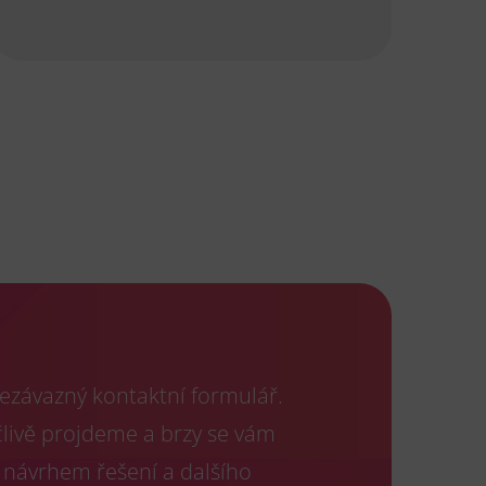
ezávazný kontaktní formulář.
člivě projdeme a brzy se vám
 návrhem řešení a dalšího