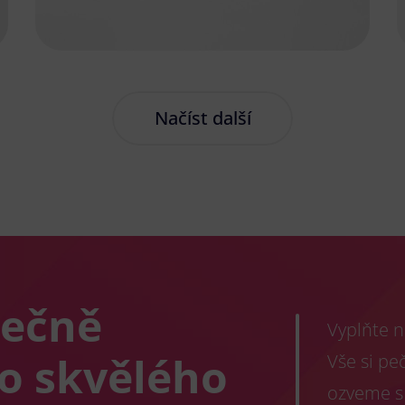
Načíst další
lečně
Vyplňte n
co skvělého
Vše si pe
ozveme s