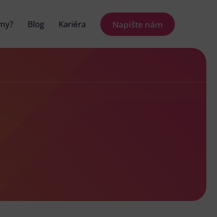
 my?
Blog
Kariéra
Napište nám