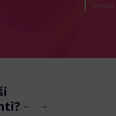
postupu.
ši
nti?