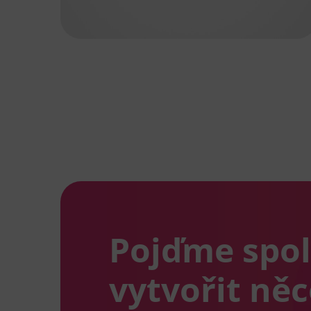
Pojďme spo
vytvořit ně