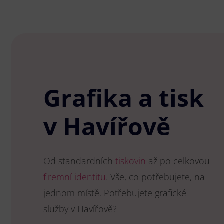
Grafika a tisk
v Havířově
Od standardních
tiskovin
až po celkovou
firemní identitu
. Vše, co potřebujete, na
jednom místě. Potřebujete grafické
služby v Havířově?