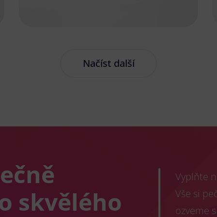
Načíst další
lečně
Vyplňte n
co skvělého
Vše si pe
ozveme s