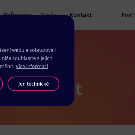
Reference
O nás
Kontakt
Proč
zení webu a zobrazovali
íže souhlasíte s jejich
změnit.
Více informací
sk Frýdlant
Jen technické