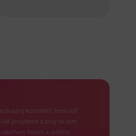
ezávazný kontaktní formulář.
člivě projdeme a brzy se vám
 návrhem řešení a dalšího