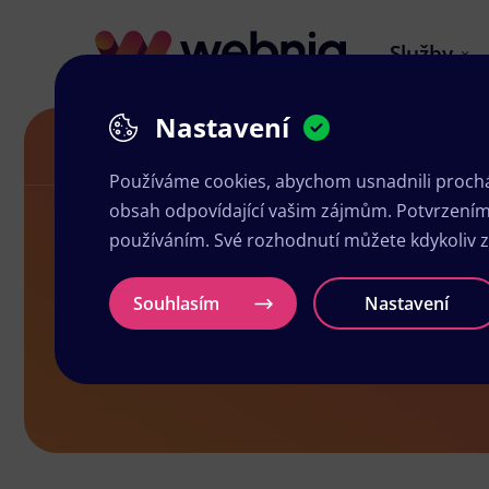
Služby
Nastavení
Grafika a tisk Frýdlant
Používáme cookies, abychom usnadnili prochá
obsah odpovídající vašim zájmům. Potvrzením n
používáním. Své rozhodnutí můžete kdykoliv 
Grafika a ti
Souhlasím
Nastavení