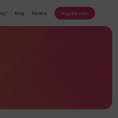
 my?
Blog
Kariéra
Napište nám