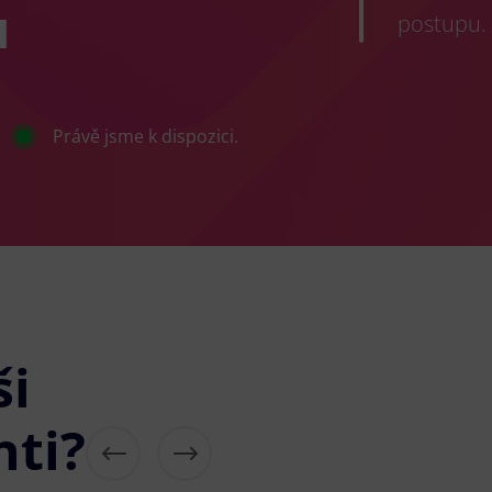
u
postupu.
Právě jsme k dispozici.
ši
nti?