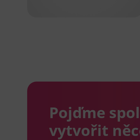
Pojďme spo
vytvořit ně