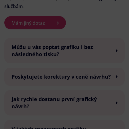
službám
.
Mám jiný dotaz
Můžu u vás poptat grafiku i bez
následného tisku?
Poskytujete korektury v ceně návrhu?
Jak rychle dostanu první grafický
návrh?
V jakých programech grafiku