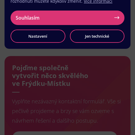
rozhodnutí můžete kdykoliv změnit.
Více informací
Souhlasím
Nastavení
Jen technické
Načíst další
Pojďme společně
vytvořit něco skvělého
ve Frýdku-Místku
Vyplňte nezávazný kontaktní formulář. Vše si
pečlivě projdeme a brzy se vám ozveme s
návrhem řešení a dalšího postupu.