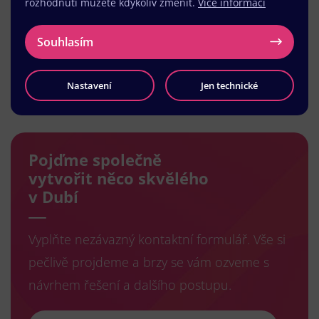
rozhodnutí můžete kdykoliv změnit.
Více informací
Souhlasím
Nastavení
Jen technické
Načíst další
Pojďme společně
vytvořit něco skvělého
v Dubí
Vyplňte nezávazný kontaktní formulář. Vše si
pečlivě projdeme a brzy se vám ozveme s
návrhem řešení a dalšího postupu.