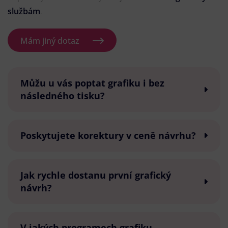
službám
.
Mám jiný dotaz
Můžu u vás poptat grafiku i bez
následného tisku?
Poskytujete korektury v ceně návrhu?
Jak rychle dostanu první grafický
návrh?
V jakých programech grafiku