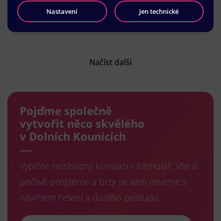
Nastavení
Jen technické
Načíst další
Pojďme společně
vytvořit něco skvělého
v Dolních Kounicích
Vyplňte nezávazný kontaktní formulář. Vše si
pečlivě projdeme a brzy se vám ozveme s
návrhem řešení a dalšího postupu.