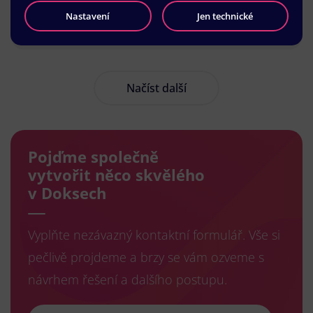
Nastavení
Jen technické
Načíst další
Pojďme společně
vytvořit něco skvělého
v Doksech
Vyplňte nezávazný kontaktní formulář. Vše si
pečlivě projdeme a brzy se vám ozveme s
návrhem řešení a dalšího postupu.