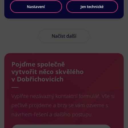
Nastavení
Jen technické
Načíst další
Pojďme společně
vytvořit něco skvělého
v Dobřichovicích
Vyplňte nezávazný kontaktní formulář. Vše si
pečlivě projdeme a brzy se vám ozveme s
návrhem řešení a dalšího postupu.