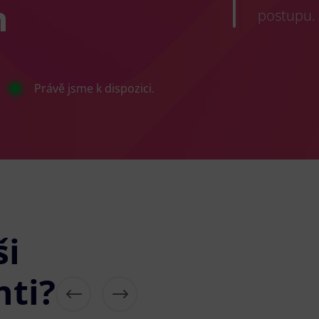
h
postupu.
Právě jsme k dispozici.
ši
nti?