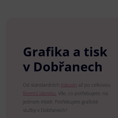
Grafika a tisk
v Dobřanech
Od standardních
tiskovin
až po celkovou
firemní identitu
. Vše, co potřebujete, na
jednom místě. Potřebujete grafické
služby v Dobřanech?