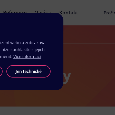
Reference
O nás
Kontakt
Proč
zení webu a zobrazovali
íže souhlasíte s jejich
změnit.
Více informací
sk Dobřany
Jen technické