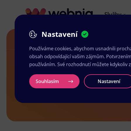
Služby
Nastavení
Grafika a tisk Dobřany
Používáme cookies, abychom usnadnili prochá
obsah odpovídající vašim zájmům. Potvrzením n
používáním. Své rozhodnutí můžete kdykoliv 
Grafika a ti
Souhlasím
Nastavení