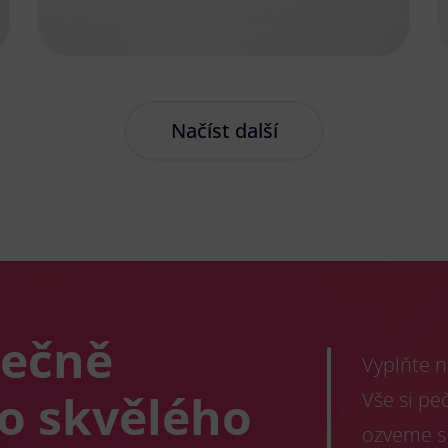
Načíst další
lečně
Vyplňte n
co skvělého
Vše si pe
ozveme s