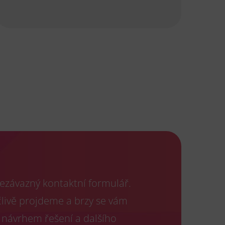
ezávazný kontaktní formulář.
člivě projdeme a brzy se vám
 návrhem řešení a dalšího