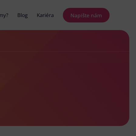
 my?
Blog
Kariéra
Napište nám