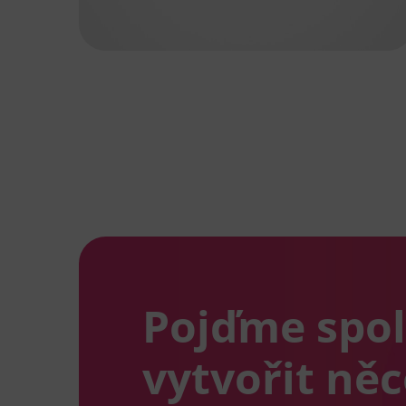
Pojďme spo
vytvořit ně