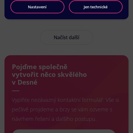
Nastavení
Jen technické
Načíst další
Pojďme společně
vytvořit něco skvělého
v Desné
Vyplňte nezávazný kontaktní formulář. Vše si
pečlivě projdeme a brzy se vám ozveme s
návrhem řešení a dalšího postupu.