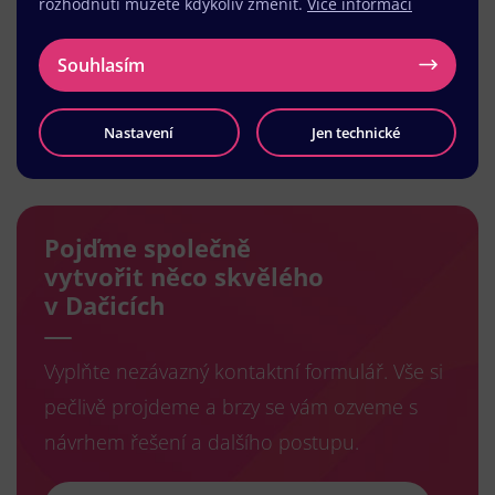
rozhodnutí můžete kdykoliv změnit.
Více informací
Souhlasím
Nastavení
Jen technické
Načíst další
Pojďme společně
vytvořit něco skvělého
v Dačicích
Vyplňte nezávazný kontaktní formulář. Vše si
pečlivě projdeme a brzy se vám ozveme s
návrhem řešení a dalšího postupu.