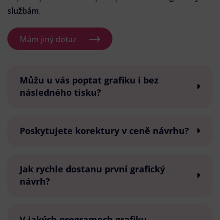
službám
.
Mám jiný dotaz
Můžu u vás poptat grafiku i bez
následného tisku?
Poskytujete korektury v ceně návrhu?
Jak rychle dostanu první grafický
návrh?
V jakých programech grafiku